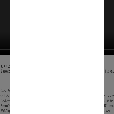
らしいビーンズフォルムに、透明感あふれるガラス天板。
お部屋に軽やかな抜け感とセンスを添え、収納もくつろぎもスマートに叶える
絵になる、ビーンズ型のガラステーブルです。
やさしいフォルムが空間のアクセントになり、シンプルなお部屋にもほどよい
ワンルーム、子供部屋にもすっとなじみ、毎日の景色をぐっとおしゃれに見せ
8mm強化ガラス天板は、お部屋に圧迫感を与えにくく、幅90cm×奥行51c
約30kgで、ティータイムはもちろん、ノートPCを広げたい時にも頼れる使