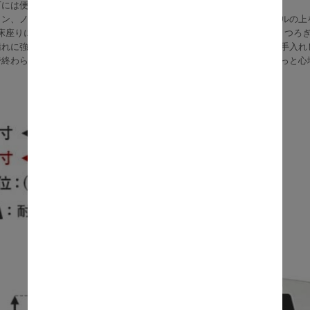
下には便利な棚板付き。
コン、ノート、お気に入りの本や小物をちょい置きできるので、テーブルの上を
は床座りにもソファ使いにも合わせやすく、足元にゆとりがある設計でくつろ
汚れに強いメラミン樹脂加工、脚部はすっきりとしたスチール製で、お手入れ
で終わらない、使いやすさまでちゃんと考えられた一台で、お部屋をもっと心