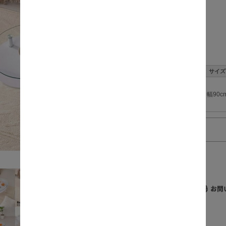
価格:
数量:
サイズ
幅90c