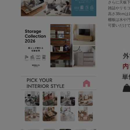
さらに天板
雑誌やリモ
高さ38cm
棚板は水や
可愛いだけ