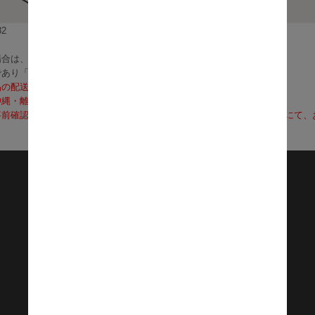
2
合は、3～5営業日で発送いたします。
であり「お届け」ではございませんのでご注意ください）
品の配送料は無料となります。
沖縄・離島への配送は、送料別途お見積りとなります）
前確認も可能となりますので、お電話（0120-155-339）またはメールに