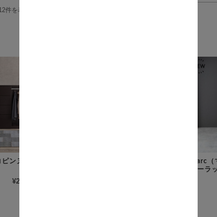
12件を表示
商品一覧
（コピンヌ） ハンガ
Marc（マルク） スリムハン
Marc
ガーラック 幅80cmタイプ
ガーラッ
¥21,400
(税込)
¥7,400
(税込)