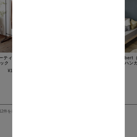
マーティ） アイアン
Albert（アルバート） 突っ張
Albe
ック
りハンガーラック 幅90cm
りハンガ
¥15,500
(税込)
¥9,300
(税込)
12件を表示