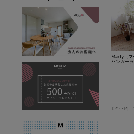
Marty（
ハンガーラ
12件中1件～