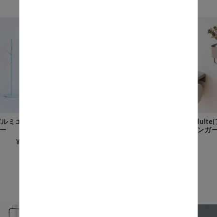
 (パルミエ) キッズポ
Adulte(アデュルト） ペーパ
Adul
ー
ータオルホルダー
ハンガ
¥7,500
(税込)
¥5,800
(税込)