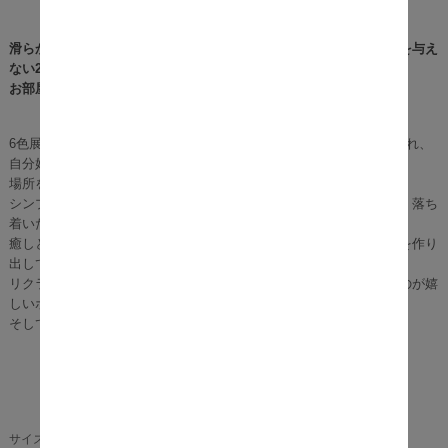
滑らかな曲線が優しい印象のコンパクトサイズでなお部屋に圧迫感を与え
ない2人掛けソファーTone。
お部屋を広く見せることができますよ。
6色展開の豊富なカラーバリエーションで様々なテイストに合わせられ、
自分好みにお色を合わせられます。
場所を取らないので、一人暮らしの方にオススメ。
シンプルで柔らかなフォルムと主張を抑えたカラーの組み合わせが、落ち
着いた空間を演出します。
癒しとくつろぎを感じさせる穏やかな雰囲気が、ホッと安らぐ空間を作り
出してくれます。
リクライニングが可能で、お好きな角度で背もたれ、両肘を倒せるのが嬉
しいポイント。
そして、脚を外してローソファーでもお使いいただけますよ♪
幅112.1～159cm×奥行69～90cm×高さ68cm
座面厚さ約15cm
サイズ