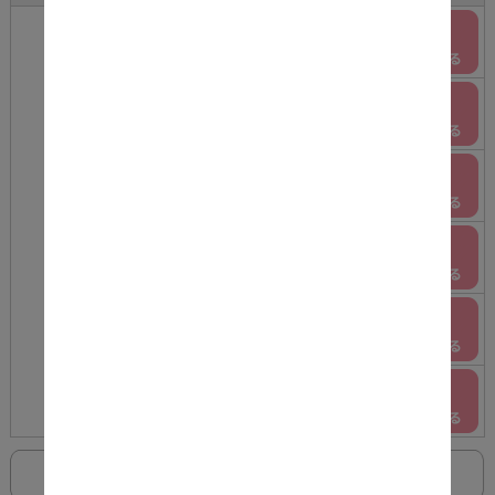
グリーン
○
ネイビー
○
ブルー
○
ブラウン脚15cm
ベージュ
○
ブラウン
○
レッド
○