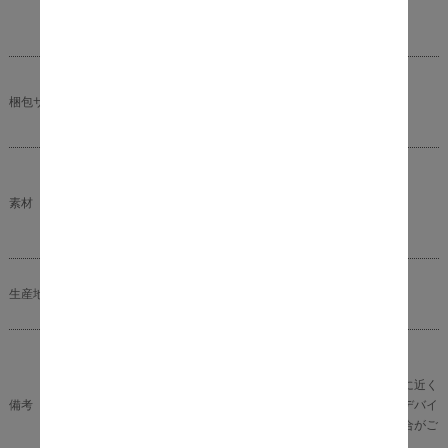
商品重量：約15kg
耐荷重：約150kg
幅124.4cm×奥行50cm×高さ63cm
梱包サイズ
梱包重量：約17kg
構造材：スチールパイプ
素材
クッション材：ウレタン、モールド成型
生地：ファブリック、ポリエステル100％
生産地
日本製
完成品となります（脚部のみ取り付け）。
※商品の色味に関してましては、できる限り実物に近く
備考
なる様に努めておりますが、ご利用のモニターやデバイ
スの発色によりまして、実物と異なって見える場合がご
ざいます。