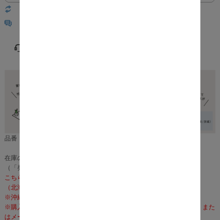
返品についての詳細はこちら
レビューはありません
品番：m00230
在庫のある場合は、3～5営業日で発送いたします。
（「発送」であり「お届け」ではございませんのでご注意ください）
こちらの商品の配送料は無料となります。
（北海道の配送は、送料別途お見積りとなります）
※沖縄・離島への配送は行っておりません。
※購入前に事前確認も可能となりますので、お電話（075-366-3835）また
はメールにて、お気軽にお問合せくださいませ。