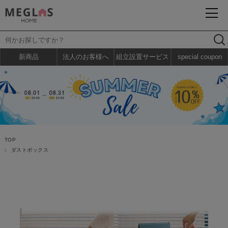
新商品
法人のお客様へ
組立設置サービス
special coupon
TOP
ダストボックス