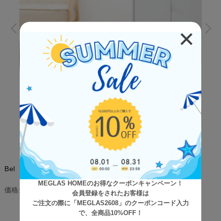
Bel（ベル） ダストボックス 角形タイプ
MEGLAS HOMEのお得なクーポンキャンペーン！
¥1,800
(税込)
価格:
会員登録をされたお客様は
ご注文の際に「MEGLAS2608」のクーポンコード入力
[ポイント還元 18ポイント～]
で、全商品10%OFF！