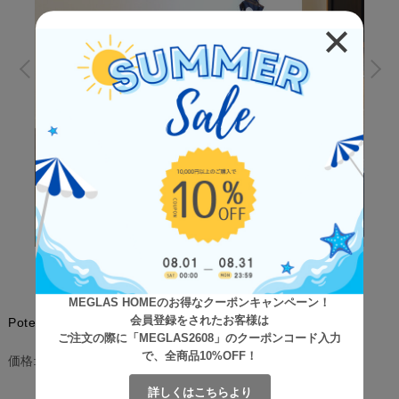
MEGLAS HOMEのお得なクーポンキャンペーン！
会員登録をされたお客様は
Poterie(ポテリエ) 傘立て
ご注文の際に「MEGLAS2608」のクーポンコード入力
で、全商品10%OFF！
¥5,300
(税込)
価格:
[ポイント還元 53ポイント～]
詳しくはこちらより