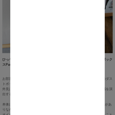
ひっそりとインテリアのようにお部屋に馴染む、天然桐材のダストボック
スPau（パウ）。
お部屋に馴染みやすい、インテリア性を兼ね備えたウッドテイストのダス
トボックス。
外見は家具のように見えるため生活感を感じさせず、お部屋に高級感を演
出することができます。
本体には厚み1.1cmの桐の一枚板を使用しているため、丈夫で高級感があ
りながらも軽いのが特徴です。
オイルステイン塗装を施しており、天然木そのままの素材感を味わうこと