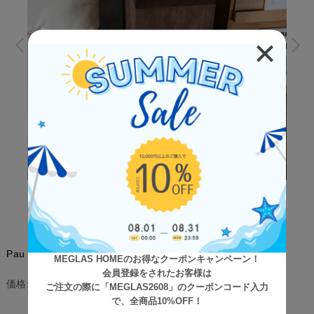
Pau（パウ） 天然木スライド式ダストボックス
MEGLAS HOMEのお得なクーポンキャンペーン！
会員登録をされたお客様は
¥17,800
(税込)
価格:
ご注文の際に「MEGLAS2608」のクーポンコード入力
で、全商品10%OFF！
[ポイント還元 178ポイント～]