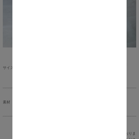
本体サイズ ： 幅 30cm × 奥行 42cm × 高さ66.5cm
インナーペール： 約 幅24.5cm × 奥行 36cm × 高さ
サイズ（約）
50cm
内容量： 約45L
本体 ： 天然木桐材（オイルステイン塗装）
素材
インナーペール ： ポリプロピレン
完成品
※キャスターあり※本体には撥水加工は施されておりま