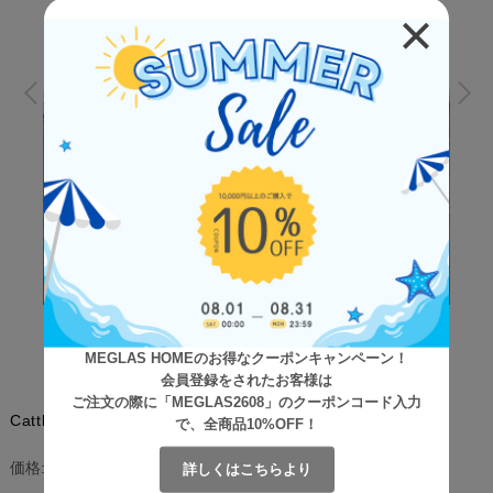
MEGLAS HOMEのお得なクーポンキャンペーン！
会員登録をされたお客様は
ご注文の際に「MEGLAS2608」のクーポンコード入力
Cattleya（カトレヤ） チェストベッドフレーム ダブル
で、全商品10%OFF！
¥79,900
(税込)
価格:
詳しくはこちらより