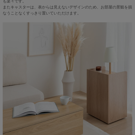
も楽々です。
またキャスターは、表からは見えないデザインのため、お部屋の景観を損
なうことなくすっきり置いていただけます。