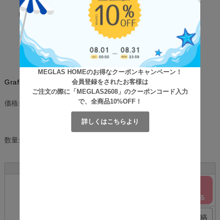
MEGLAS HOMEのお得なクーポンキャンペーン！
会員登録をされたお客様は
Grafi（グラフィ） 脚付きチェスト
ご注文の際に「MEGLAS2608」のクーポンコード入力
で、全商品10%OFF！
¥19,100
(税込)
価格:
[ポイント還元 191ポイント～]
詳しくはこちらより
数量:
個
サイズ
カラー
在庫
購入
ナチュラル
○
幅65cm
ブラウン
×