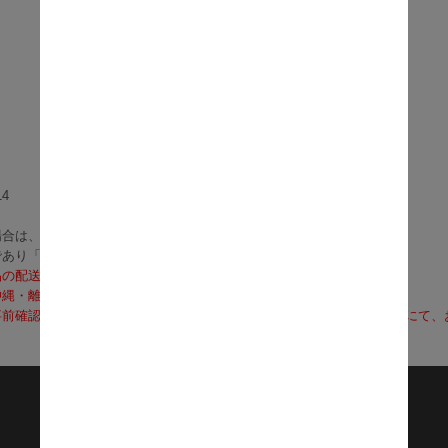
4
合は、3～5営業日で発送いたします。
であり「お届け」ではございませんのでご注意ください）
品の配送料は無料となります。
沖縄・離島への配送は、送料別途お見積りとなります）
前確認も可能となりますので、お電話（0120-155-339）またはメールに