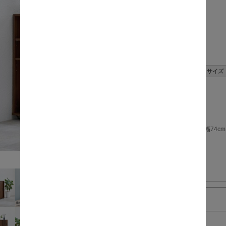
価格:
数量:
サイズ
幅74cm