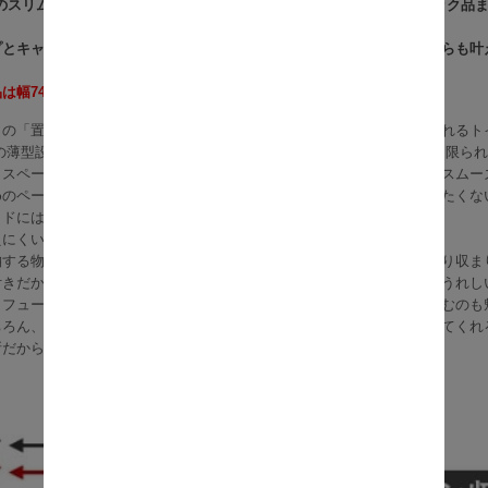
cmのスリム設計なのに、大きめのペーパーロールから掃除ブラシ、ストック品
プとキャスター付きで、毎日の使いやすさと見た目のすっきり感、どちらも叶
は幅74cmタイプとなります。
りの「置き場所がない」「生活感が出やすい」を、すっきり解決してくれるト
cmの薄型設計だから、壁と便器のすき間やカウンター下にも置きやすく、限ら
くスペースを取らない引き戸タイプなので、狭いトイレでも出し入れがスムー
めのペーパーロールや掃除用品、ストック類をまとめて収納でき、見せたくな
イドにはお掃除ブラシを収納できる専用ラック付き。
えにくい設計で、清潔感のある印象をキープできます。
納する物に合わせて高さ調整ができるので、背の高いボトル類もすっきり収ま
付きだから、掃除のときもサッと動かせて床のお手入れがしやすいのもうれし
ィフューザーや小物を飾ることもでき、実用品でありながら空間になじむのも
ちろん、洗面所や玄関、ワンルーム収納としても活躍し、暮らしを整えてくれ
所だからこそ、見た目も使い心地も妥協したくない方におすすめです。