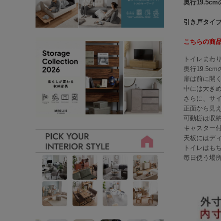
奥行19.5
引き戸タイ
こちらの商品
トイレまわ
奥行19.5
扉は前に開
中には大き
さらに、サ
正面から見
可動棚は収
キャスター
天板にはデ
トイレはも
毎日使う場