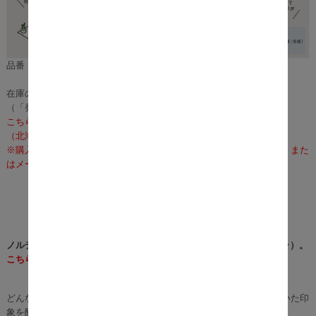
品番：m00450
在庫のある場合は、6～8営業日で発送いたします。
（「発送」であり「お届け」ではございませんのでご注意ください）
こちらの商品の配送料は無料となります。
（北海道・沖縄・離島への配送は、送料別途お見積りとなります）
※購入前に事前確認も可能となりますので、お電話（075-366-3835）また
はメールにて、お気軽にお問合せくださいませ。
ノルディックデザインが温かい印象のダイニングテーブル Era（エラ）。
こちらの商品は、テーブルのみとなります。
どんなお部屋にも溶け込むナチュラルアッシュの風合いが、落ち着いた印
象を醸し出すダイニングテーブル。