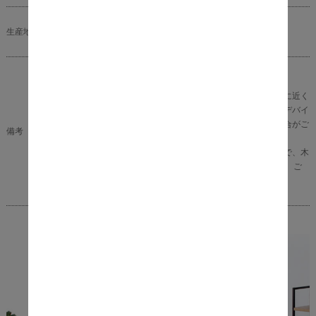
生産地
中国
組立て品
※商品の色味に関してましては、できる限り実物に近く
なる様に努めておりますが、ご利用のモニターやデバイ
スの発色によりまして、実物と異なって見える場合がご
備考
ざいます。
※こちらの商品は、天然木を使用しておりますので、木
目やフシや風合いは1点1点個体差が生じますこと、ご
了承くださいませ。