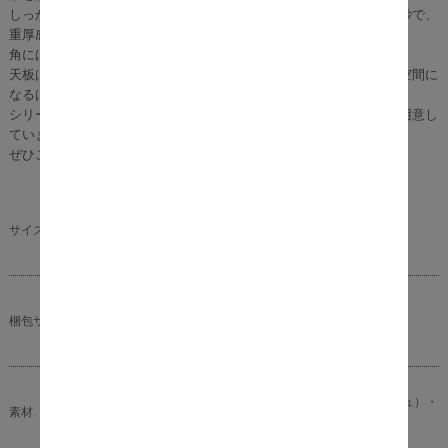
しっかりした手触りの天板と、細めの脚とのバランスがなんとも絶妙で、
重厚感がありながらもお部屋をすっきりと見せてくれます。
角には丸み加工を施しているので、お子様にも安心♪
天板はやさしい木目で、お気に入りの食器やお料理が映えて楽しい空間に
なるはず。
シリーズには、ダイニングテーブルとセットで使えるアイテムをご用意し
ています。
ぜひご覧になってみてください♪
幅120cm×奥行75cm×高さ68cm
サイズ
商品重量:19kg
幅126cm×奥行84cm×高さ16cm
梱包サイズ
梱包重量:21.5kg
天然木（アッシュ）・天然木化粧繊維板（アッシュ）・
素材
ウレタン塗装