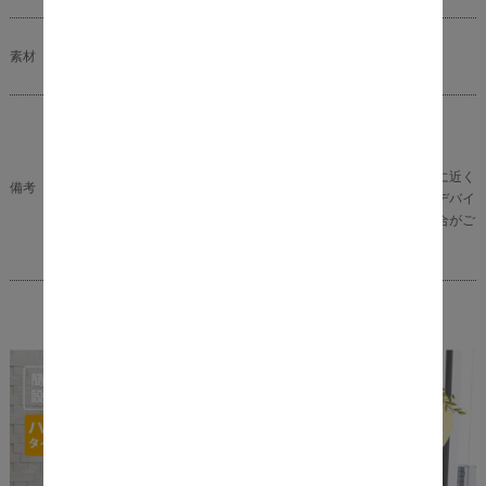
素材
スチール/粉体塗装
組立式（2人で40分）
※プランターは別売りです。
※商品の色味に関してましては、できる限り実物に近く
備考
なる様に努めておりますが、ご利用のモニターやデバイ
スの発色によりまして、実物と異なって見える場合がご
ざいます。