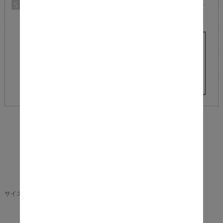
■サイズ
本体：幅 89cm × 奥行 36cm × 高さ 192cm
サイズ（約）
有効内寸：幅 86cm × 奥行 34cm
■重量
7.6kg