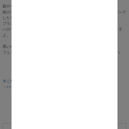
庭やベランダが狭くてもガーデニングは楽しめます。
縦のスペースを有効活用して、プランターやガーデンツールをハンギング
したり
プランターから伸びる薔薇や朝顔、ゴーヤのツルをからませたり。
ハロウィンデコレーションや、クリスマスイルミネーションも飾れます
よ。
置いたら即自立！初心者でも簡単設置
フェンスを組み立てたら、プランターを乗せるだけで設置完了します♪
※こちらの商品は予約商品となります※
・ハイタイプ－ブラック：9月上旬入荷予定