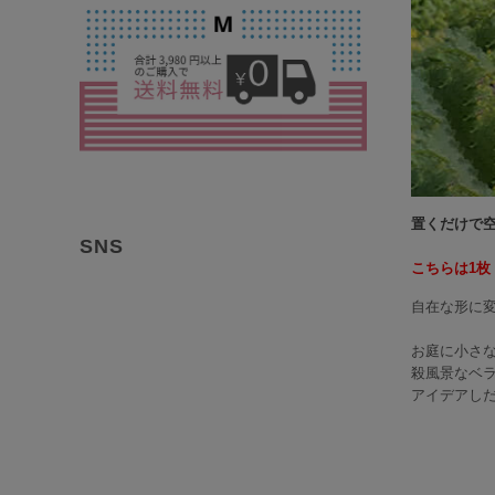
置くだけで空
こちらは1
自在な形に
お庭に小さ
殺風景なベ
アイデアし