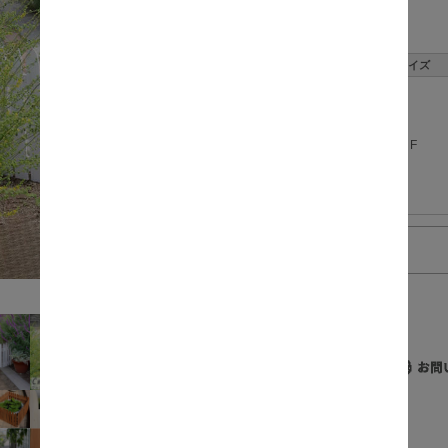
数量:
サイズ
F