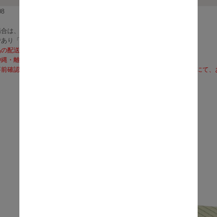
8
合は、3～5営業日で発送いたします。
であり「お届け」ではございませんのでご注意ください）
品の配送料は無料となります。
沖縄・離島への配送は、送料別途お見積りとなります）
前確認も可能となりますので、お電話（0120-155-339）またはメールに