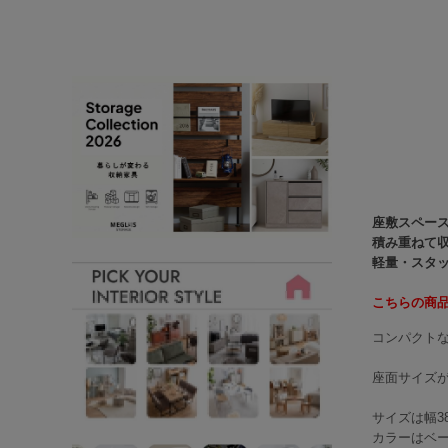
座敷スペー
積み重ねて
軽量・スタ
こちらの商
コンパクト
座面サイズが
サイズは幅38
カラーはベ