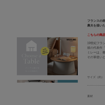
フランスの画
農夫を描い
こちらの商
19世紀フ
彼の代表作
ミレーは、
その筆使い
サイズ（約）
素材