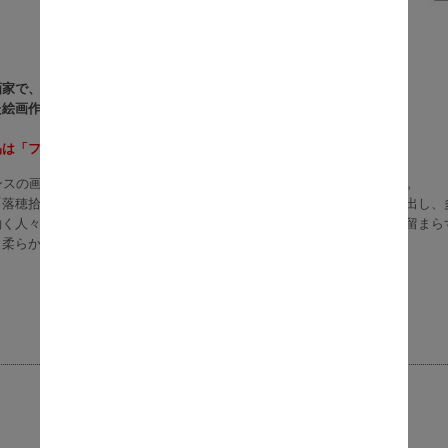
家で、 バルビゾン派の創設者の一人。
た絵画作品で有名。
品は「フレーム付き」となります。
ランスの画家で、農民の日常を温かい眼差しで描いたことで知られている。
「落穂拾い」や「晩鐘」は、質素でありながら力強い農村の生活を写し出し、
働く人々や自然と共に生きる人々の姿を描く中で、単なる現実の記録に留まら
と柔らかな色彩は、見る人に温かさと癒しをもたらします。
本体サイズ： 61cm×49.5cm
材質本紙 ： 新絹本
材質フレーム ： 樹脂製