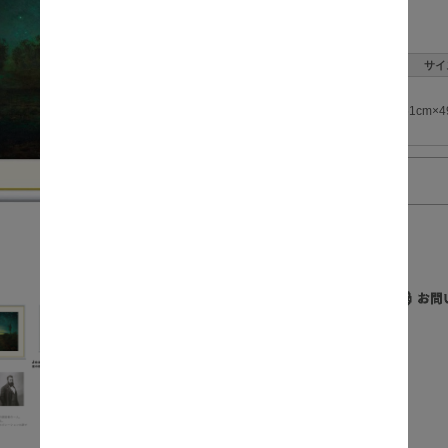
数量:
サイ
61cm×4