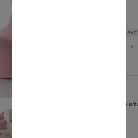
数量:
サイズ
F