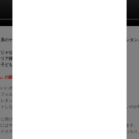
し系のヤドンが、かわいすぎるピンクのビーズソファになって登場！ウレタン
けじゃなく、背もたれ・ひじ掛け・しっぽまでこだわり満載。
テリア雑貨好きのお部屋にもぴったり。
、子ども部屋にもおすすめ！
品」の販売です。モンスターボール オットマン等は付属しません。
わいいポケモン「ヤドン」が、そのままビーズソファになりました。
たフォルムと愛らしい顔に癒されながら、しっかりくつろげる座り心地。
レタンと極小ビーズを絶妙なバランスで配合した“スゴビーズ”を採用。
ットしながらも、しっかり安定感があり、長時間座っていても疲れにくいのが
ひじ掛けもついているので、全身を預けてリラックス可能。
面にはヤドンのしっぽまで再現されていて、インテリアとしても楽しめます。
ンクカラーは子ども部屋やリビングにもぴったりで、インスタ映えもばっちり