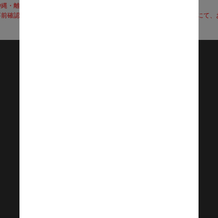
沖縄・離島への配送は、送料別途お見積りとなります）
前確認も可能となりますので、お電話（0120-155-339）またはメールに