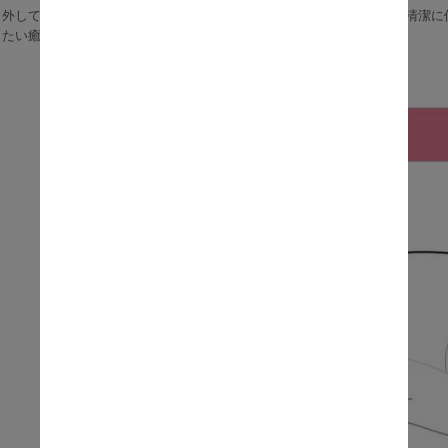
り外して洗濯機で洗えるので、汚れても安心。お子様がいるご家庭でも清潔に
したい癒し系ビーズソファです。