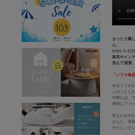
まったり癒
ん。
かわいいだ
家具やイン
洗えて清潔
「ソファ単
ゆるくてか
ふわっとし
中材には、ウ
身体にフィ
背もたれや
さらに、背
やさしいピ