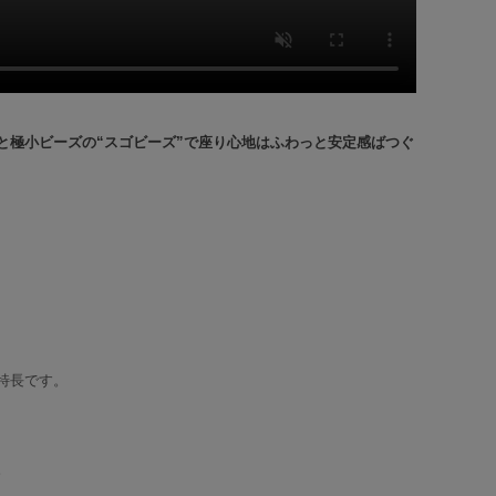
と極小ビーズの“スゴビーズ”で座り心地はふわっと安定感ばつぐ
特長です。
。