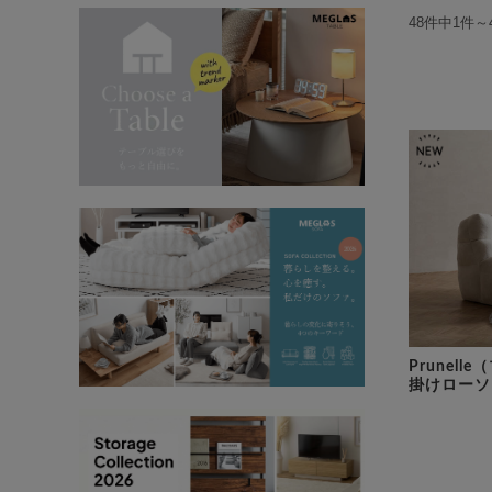
48件中1件～
Prunell
掛けローソ