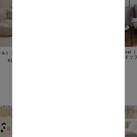
Ailes（エール） 円形ソファ
Mira
エール） 円形ソファ
＋ オットマンセット
イドソ
¥18,200
(税込)
¥28,900
(税込)