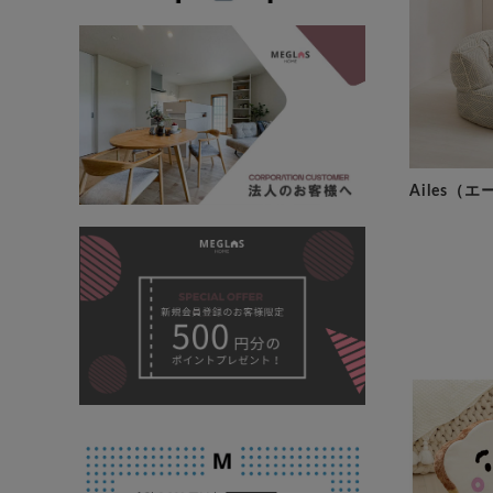
Ailes（