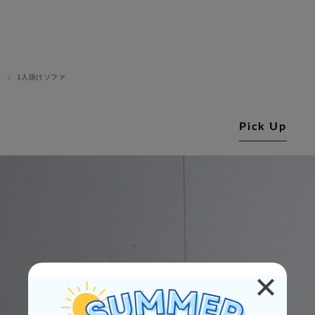
ァ
1人掛けソファ
Pick Up