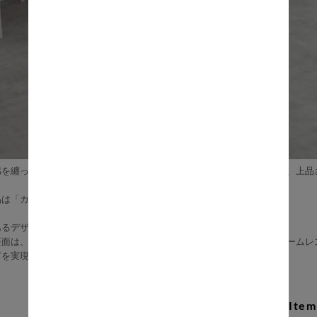
を纏った光沢のあるコーデュロイと洗練されたアイアン脚が調和した、上品さと
品は「カウチソファ・オットマン」の2点セットとなります。
あるデザインは、まさにリビングルームの主役として相応しい。
座面は、ゆったりとしたくつろぎの空間を提供し、片側に設けられたアームレ
ぎを実現します。
Recommend Item