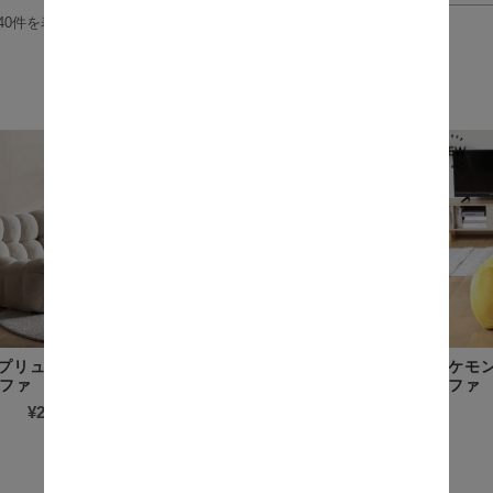
40件を表示
商品一覧
e（プリュネル） 1人
Montagne（モンターニュ）
ポケモ
ファ
1人掛けソファ
ソファ
¥27,900
(税込)
¥21,800
(税込)