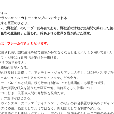
ティス
北フランスのル・カトー・カンブレジに生まれる。
表する巨匠のひとり。
スム（野獣派）のリーダー的存在であり、野獣派の活動が短期間で終わった後
「色彩の魔術師」と謳われ、緑あふれる世界を描き続けた画家。
品は「フレーム付き」となります。
癌に侵され長い闘病生活を経て鉛筆が持てなくなると紙とハサミを用いて新し
アウトと呼ばれる切り絵作品を手掛ける。
8年パリで法学を学ぶ。
事務所の書記となる。
父親の猛反対を説得して、アカデミー・ジュリアンに入学し、1898年パリ美
ジョルジュ・ルオーやアルベール・マルケなど出会う。
メリー・パレイルと結婚。続く数年は制作の上でも経済的にも最悪の状況。
家族の貧弱な収入を補うため画家の他、装飾家として仕事につく。
ロッコに行き、風景や人間に発想源を見出だす。
ク」の連作がはじまる。
トラヴィンスキーのバレエ「ナイチンゲールの歌」の舞台装置や衣装をデザイン
ァンスに移住。画家としてだけではなく、彫刻家としても制作を続ける。
めての主要な切り紙絵（グアッシュ、デクペ）、室内画のシリーズで彼の絵画