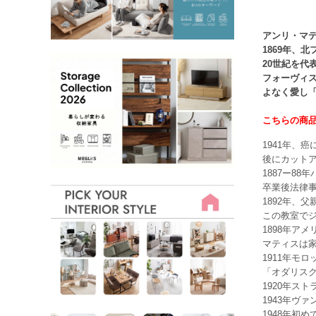
アンリ・マ
1869年、
20世紀を代
フォーヴィ
よなく愛し
こちらの商
1941年、
後にカット
1887ー8
卒業後法律
1892年、
この教室で
1898年ア
マティスは
1911年モ
「オダリス
1920年ス
1943年ヴ
1948年初