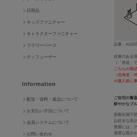
日用品
キッズファニチャー
キャラクターファニチャー
品番：m1025
フラワーベース
在庫のある場
ディフューザー
（「発送」
こちらの商
（北海道・
※購入前に事
Information
ご自宅の書斎
配送・送料・返品について
鮮やかなブ
お支払い方法について
座面右側下部
お好きな高
会員システムについて
座面には、
適度な固さ
お問い合わせ