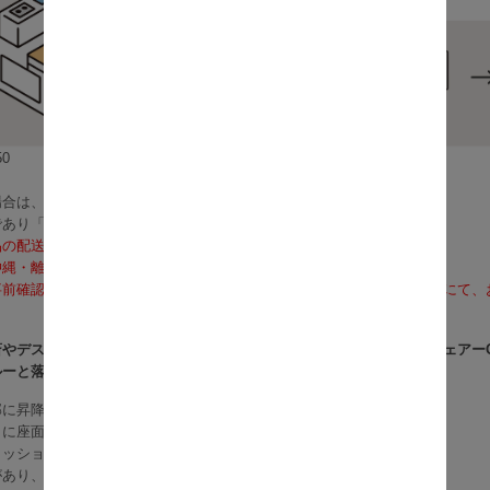
0
合は、2～4営業日で発送いたします。
であり「お届け」ではございませんのでご注意ください）
品の配送料は無料となります。
沖縄・離島への配送は、送料別途お見積りとなります）
前確認も可能となりますので、お電話（075-366-3835）またはメールに
やデスクワークに最適なシンプルなフォルムが特徴の肘付オフィスチェアーO
ルーと落ち着いたグレーの2色展開。
に昇降レバーがあり、座面高を42～52cmまで調節が可能です。
さに座面を調節できるので、デスクワークにぴったり。
クッション材として評価が高いポリプロピレンを採用。
があり、長時間座っていても疲れにくいのが特徴です。