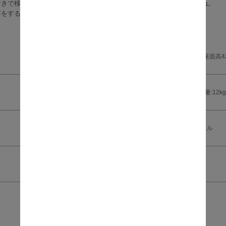
付きで移動も楽々♪肘付もついており、ちょっとした休憩に重宝しますね。
事をする方におすすめしたいオフィスチェアーです。
幅59cm×奥行63cm×高さ91～101cm（座面高4
幅68cm×奥行28cm×高さ56cm、梱包重量:12kg
ポリプロピレン、ナイロン、ポリエステル
中国
組立品
昇降機能付き
ロッキング機能付き