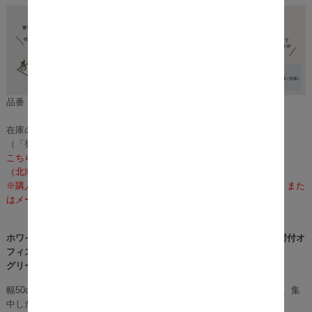
品番：m10320
在庫のある場合は、2～4営業日で発送いたします。
（「発送」であり「お届け」ではございませんのでご注意ください）
こちらの商品の配送料は無料となります。
（北海道・沖縄・離島への配送は、送料別途お見積りとなります）
※購入前に事前確認も可能となりますので、お電話（075-366-3835）また
はメールにて、お気軽にお問合せくださいませ。
ホワイトを基調としたフレームが洗練された印象を醸し出す回転式肘付オ
フィスチェアーBorfe（ボルフェ）。
グリーン、ベージュ、ブラックの選べる3色展開。
幅50cmの背もたれ部分が背中をしっかりと包むので、重心が安定し、集
中したデスクワーク環境に。