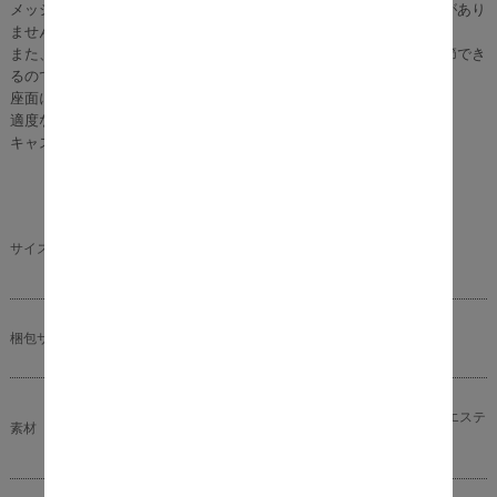
メッシュ構造となっておりますので、長時間の使用にもムれることがあり
ません。
また、座面右側下部に昇降レバーがあり、お好きな高さに座面を調節でき
るので、デスクワークにぴったり。
座面には、クッション材として評価が高いポリプロピレンを採用。
適度な固さがあり、長時間座っていても疲れにくいのが特徴です。
キャスター付きで移動も楽々ですよ♪
幅64cm×奥行62cm×高さ93～101cm（座面高44～
サイズ
52cm）、商品重量:14.5kg
梱包サイズ
幅66cm×奥行31cm×高さ63cm、梱包重量:16kg
ポリプロピレン、ナイロン、ポリウレタン、ポリエステ
素材
ル