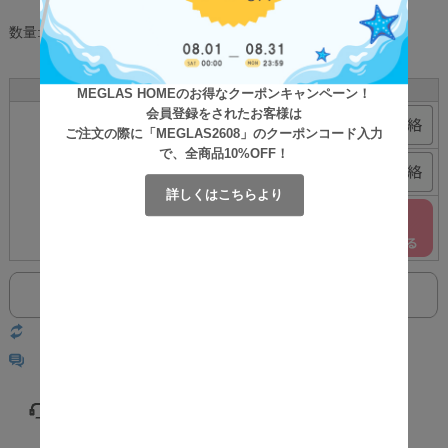
数量:
個
サイズ
カラー
在庫
購入
MEGLAS HOMEのお得なクーポンキャンペーン！
会員登録をされたお客様は
ベージュ
×
ご注文の際に「MEGLAS2608」のクーポンコード入力
で、全商品10%OFF！
ブラック
×
F
詳しくはこちらより
グリーン
○
返品についての詳細はこちら
レビューはありません