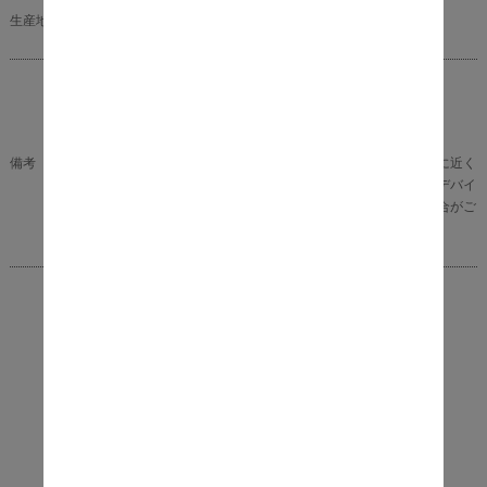
生産地
中国
組立品
昇降機能付き
回転式
備考
※商品の色味に関してましては、できる限り実物に近く
なる様に努めておりますが、ご利用のモニターやデバイ
スの発色によりまして、実物と異なって見える場合がご
ざいます。