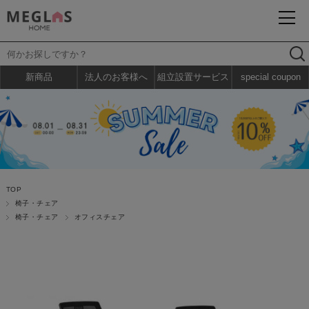
新商品
法人のお客様へ
組立設置サービス
special coupon
TOP
椅子・チェア
椅子・チェア
オフィスチェア