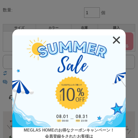
数量:
個
サイズ
カラー
在庫
購入
F
ブラック
○
返品についての詳細はこちら
レビューはありません
MEGLAS HOMEのお得なクーポンキャンペーン！
会員登録をされたお客様は